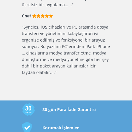
an geçmiş
ücretsiz bir uygulama......"
tanıyabiliy
ad & PC
yapabiliyor
Cnet
kamera rulo
belirlebiliyo
"Syncios, iOS cihazları ve PC arasında dosya
transferi ve yönetimini kolaylaştıran iyi
makeuseo
organize edilmiş ve fonksiyonel bir arayüz
ihazınızdan
sunuyor. Bu yazılım PC’lerinden iPad, iPhone
"Bir çok çe
cı olan bir
… cihazlarına medya transfer etme, medya
kopyalarken
r ve
dönüştürme ve medya yönetme gibi her şey
arıyorsunu
ların dosya,
dahil bir paket arayan kullanıcılar için
daha fazla
ve
faydalı olabilir...."
cihazınıza 
 şekilde
harika bir s
30 gün Para İade Garantisi
Korumalı İşlemler