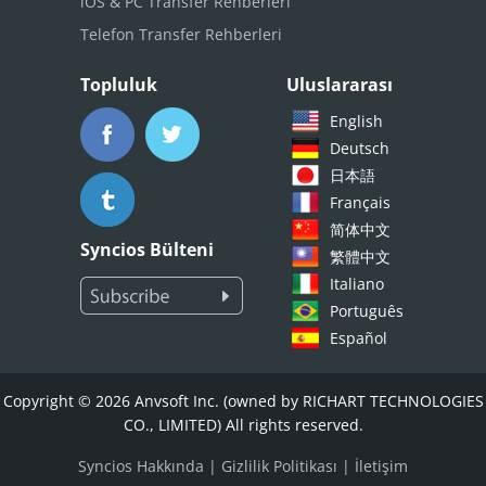
iOS & PC Transfer Rehberleri
Telefon Transfer Rehberleri
Topluluk
Uluslararası
English
Deutsch
日本語
Français
简体中文
Syncios Bülteni
繁體中文
Italiano
Português
Español
Copyright © 2026 Anvsoft Inc. (owned by RICHART TECHNOLOGIES
CO., LIMITED) All rights reserved.
Syncios Hakkında
|
Gizlilik Politikası
|
İletişim