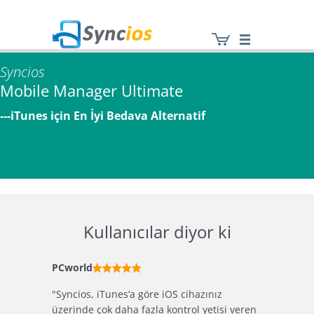
Syncios
Mobile Manager Ultimate
Syncios
---iTunes için En İyi Bedava Alternatif
Kullanıcılar diyor ki
PCworld
Softonic
kırmadan
"Syncios, iTunes’a göre iOS cihazınız
"Kullanmas
ne
üzerinde çok daha fazla kontrol yetisi veren
PC’ye test 