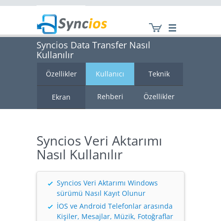
Syncios Data Transfer Nasıl
Kullanılır
Syncios
Özellikler
Kullanıcı
Teknik
Rehberi
Özellikler
Ekran
Görüntüsü
Syncios Veri Aktarımı
Nasıl Kullanılır
Syncios Veri Aktarımı Windows
sürümü Nasıl Kayıt Olunur
İOS ve Android Telefonlar arasında
Kişiler, Mesajlar, Müzik, Fotoğraflar