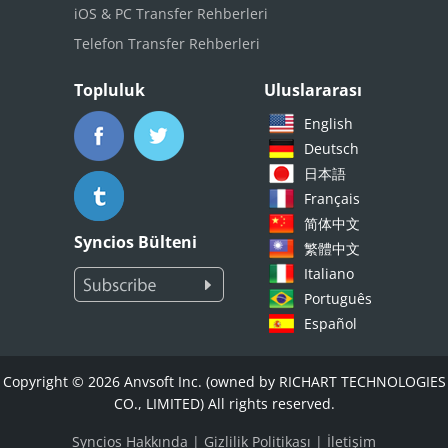
iOS & PC Transfer Rehberleri
Telefon Transfer Rehberleri
Topluluk
Uluslararası
English
Deutsch
日本語
Français
简体中文
Syncios Bülteni
繁體中文
Italiano
Português
Español
Copyright © 2026 Anvsoft Inc. (owned by RICHART TECHNOLOGIES
CO., LIMITED) All rights reserved.
Syncios Hakkında
|
Gizlilik Politikası
|
İletişim