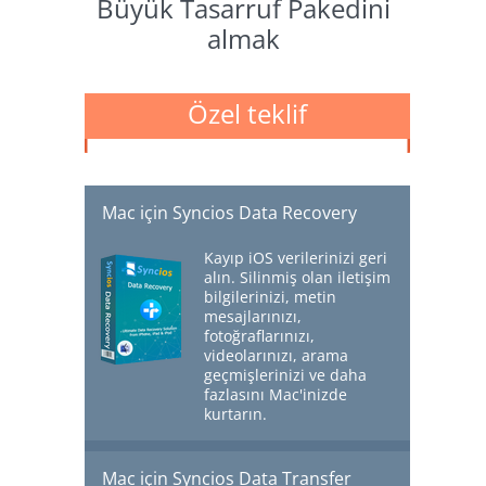
Büyük Tasarruf Pakedini
almak
Özel teklif
Mac için Syncios Data Recovery
Kayıp iOS verilerinizi geri
alın. Silinmiş olan iletişim
bilgilerinizi, metin
mesajlarınızı,
fotoğraflarınızı,
videolarınızı, arama
geçmişlerinizi ve daha
fazlasını Mac'inizde
kurtarın.
Daha fazlasını öğrenin >>
$39.95
$69.95
Mac için Syncios Data Transfer