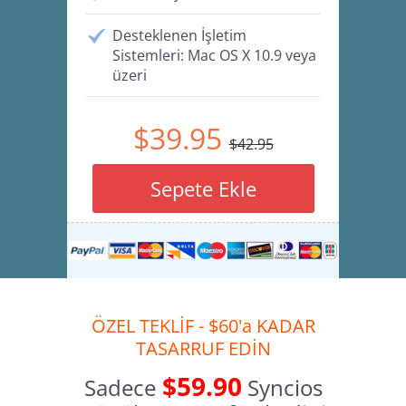
Desteklenen İşletim
Sistemleri: Mac OS X 10.9 veya
üzeri
$39.95
$42.95
Sepete Ekle
ÖZEL TEKLİF - $60'a KADAR
TASARRUF EDİN
$59.90
Sadece
Syncios